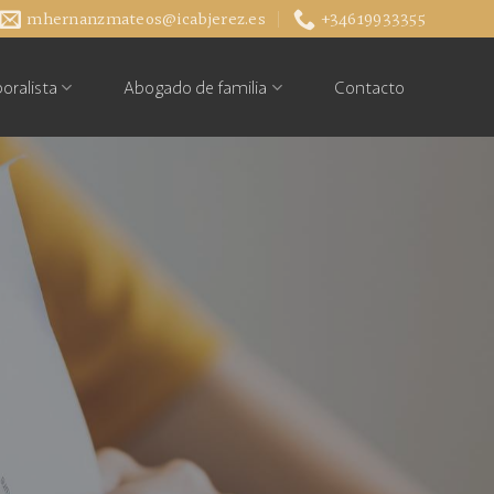
mhernanzmateos@icabjerez.es
+34619933355
oralista
Abogado de familia
Contacto