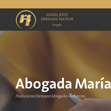
Saltar
al
contenido
Abogada María
María Jesús Hernanz Abogada
»
Sobre mi