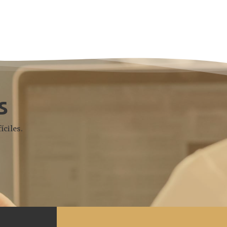
s
íciles.