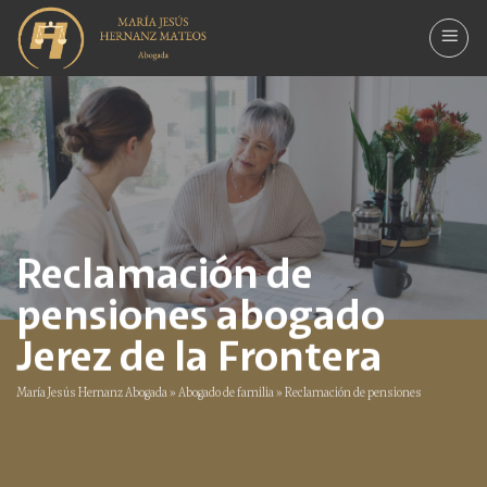
Saltar
al
contenido
Reclamación de
pensiones abogado
Jerez de la Frontera
María Jesús Hernanz Abogada
»
Abogado de familia
»
Reclamación de pensiones