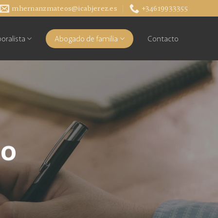
mhernanzmateos@icabjerez.es
+34619933355
oralista
Abogado de familia
Contacto
do