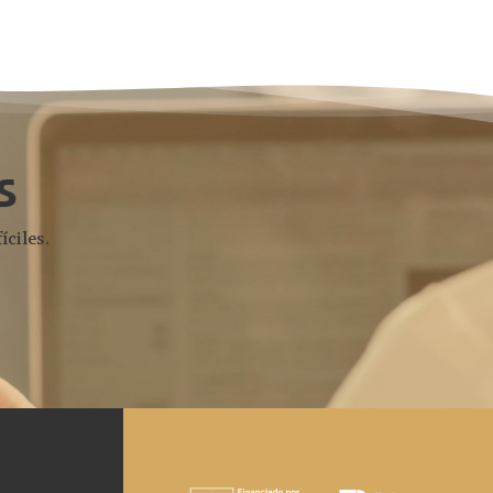
s
íciles.