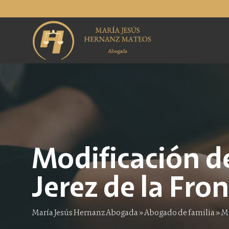
Saltar
al
contenido
Modificación 
Jerez de la Fro
María Jesús Hernanz Abogada
»
Abogado de familia
»
Mo