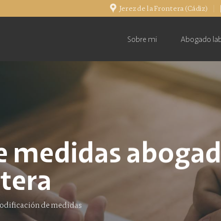
Jerez de la Frontera (Cádiz)
Sobre mi
Abogado lab
de medidas aboga
ntera
dificación de medidas