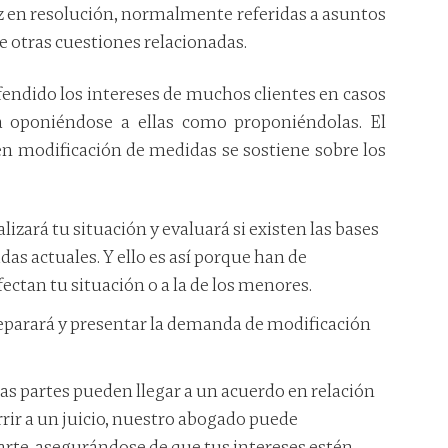
ez en resolución, normalmente referidas a asuntos
re otras cuestiones relacionadas.
fendido los intereses de muchos clientes en casos
a oponiéndose a ellas como proponiéndolas. El
en modificación de medidas se sostiene sobre los
izará tu situación y evaluará si existen las bases
idas actuales. Y ello es así porque han de
ctan tu situación o a la de los menores.
reparará y presentar la demanda de modificación
las partes pueden llegar a un acuerdo en relación
rrir a un juicio, nuestro abogado puede
parte, asegurándose de que tus intereses estén