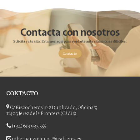
Contacta con nosotros
Solicita ya tu cita. Estamos aquí para ayudarte ante situaciones difíciles.
Contacto
CONTACTO
C/ Bizcocheros nº 2 Duplicado, Oficina 7,
11403 Jerez de la Frontera (Cádiz)
(+34) 619 933 355
mhernanzmateos@icabjerez.es